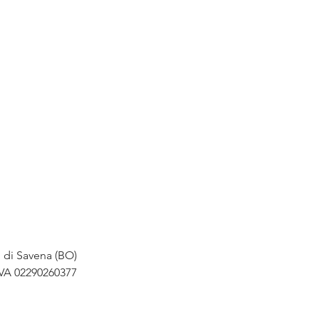
o di Savena (BO)
IVA 02290260377