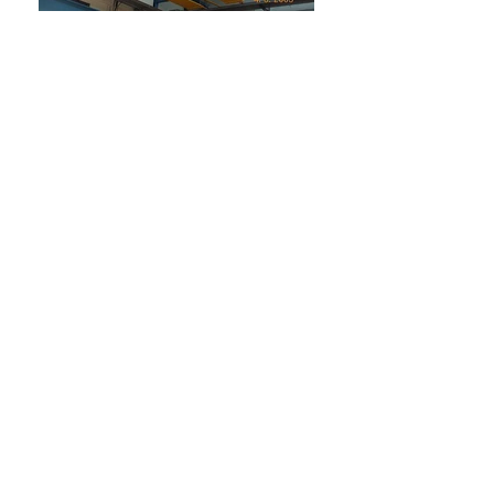
Indietro
EFFEBI Srl Via Cicogna 24 S.Lazzaro di
Savena (BO)
info@effebicostruzioni.it
|