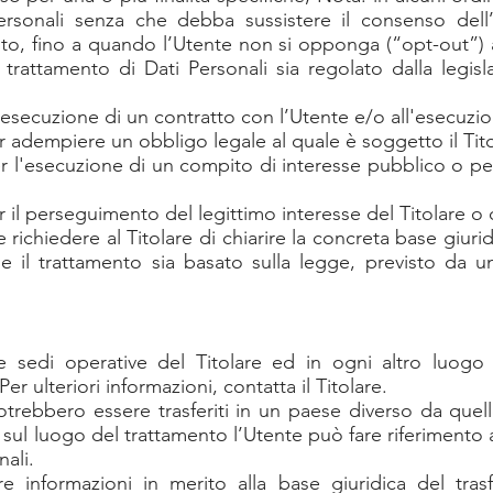
Personali senza che debba sussistere il consenso dell’
uito, fino a quando l’Utente non si opponga (“opt-out”) 
il trattamento di Dati Personali sia regolato dalla legi
l'esecuzione di un contratto con l’Utente e/o all'esecuzio
r adempiere un obbligo legale al quale è soggetto il Tito
r l'esecuzione di un compito di interesse pubblico o per 
 il perseguimento del legittimo interesse del Titolare o d
ichiedere al Titolare di chiarire la concreta base giuri
 se il trattamento sia basato sulla legge, previsto da 
le sedi operative del Titolare ed in ogni altro luogo 
er ulteriori informazioni, contatta il Titolare.
otrebbero essere trasferiti in un paese diverso da quello
 sul luogo del trattamento l’Utente può fare riferimento al
nali.
re informazioni in merito alla base giuridica del tras