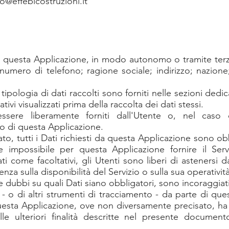
fo@effebicostruzioni.it
 da questa Applicazione, in modo autonomo o tramite terz
umero di telefono; ragione sociale; indirizzo; nazione;
tipologia di dati raccolti sono forniti nelle sezioni dedi
tivi visualizzati prima della raccolta dei dati stessi.
sere liberamente forniti dall'Utente o, nel caso di
o di questa Applicazione.
o, tutti i Dati richiesti da questa Applicazione sono obbl
 impossibile per questa Applicazione fornire il Serv
ti come facoltativi, gli Utenti sono liberi di astenersi d
za sulla disponibilità del Servizio o sulla sua operatività
 dubbi su quali Dati siano obbligatori, sono incoraggiati 
 - o di altri strumenti di tracciamento - da parte di ques
 questa Applicazione, ove non diversamente precisato, ha la 
 alle ulteriori finalità descritte nel presente docume