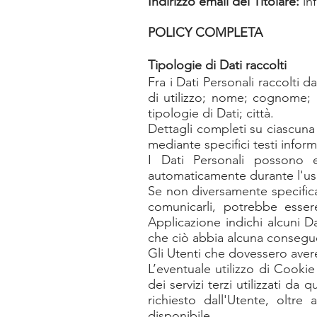
Indirizzo email del Titolare:
in
POLICY COMPLETA
Tipologie di Dati raccolti
Fra i Dati Personali raccolti
di utilizzo; nome; cognome; n
tipologie di Dati; città.
Dettagli completi su ciascuna 
mediante specifici testi informa
I Dati Personali possono es
automaticamente durante l'us
Se non diversamente specificat
comunicarli, potrebbe essere
Applicazione indichi alcuni Da
che ciò abbia alcuna conseguen
Gli Utenti che dovessero avere
L’eventuale utilizzo di Cookie
dei servizi terzi utilizzati da
richiesto dall'Utente, oltre
disponibile.