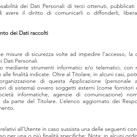
abilità dei Dati Personali di terzi ottenuti, pubblicat
 avere il diritto di comunicarli o diffonderli, libera
to dei Dati raccolti
ne misure di sicurezza volte ad impedire l’accesso, la d
i Dati Personali.
ato mediante strumenti informatici e/o telematici, con
alle finalità indicate. Oltre al Titolare, in alcuni casi, p
ll’organizzazione di questa Applicazione (personale 
ri di sistema) ovvero soggetti esterni (come fornitori di 
società informatiche, agenzie di comunicazione) nom
 da parte del Titolare. L’elenco aggiornato dei Resp
amento.
o
i relativi all’Utente in caso sussista una delle seguenti con
so per una o più finalità specifiche; Nota: in alcuni ordi