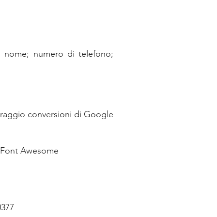
e; nome; numero di telefono;
oraggio conversioni di Google
zo Font Awesome
0377