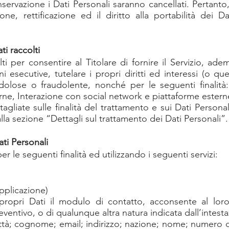
ervazione i Dati Personali saranno cancellati. Pertanto, a
ione, rettificazione ed il diritto alla portabilità dei
ti raccolti
ti per consentire al Titolare di fornire il Servizio, ade
 esecutive, tutelare i propri diritti ed interessi (o quel
 dolose o fraudolente, nonché per le seguenti finalità: 
rne, Interazione con social network e piattaforme estern
gliate sulle finalità del trattamento e sui Dati Personali 
lla sezione “Dettagli sul trattamento dei Dati Personali”.
ati Personali
er le seguenti finalità ed utilizzando i seguenti servizi:
pplicazione)
ropri Dati il modulo di contatto, acconsente al loro 
reventivo, o di qualunque altra natura indicata dall’intes
città; cognome; email; indirizzo; nazione; nome; numero d