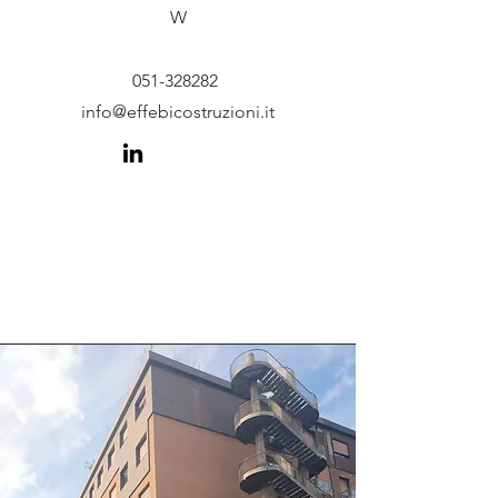
W
051-328282
info@effebicostruzioni.it