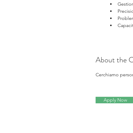
Gestion
Precisi
Proble
Capacit
About the 
Cerchiamo persona
Apply Now