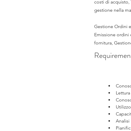
costi di acquisto,
gestione nella m
Gestione Ordini e
Emissione ordini
fornitura, Gestio
Requiremen
Conosc
Lettura
Conosce
Utilizz
Capaci
Analisi
Pianifi