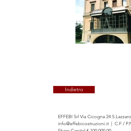
Indietro
EFFEBI Srl Via Cicogna 24 S.Lazzar
info@effebicostruzioni.it
| C.F / P.
Share Capital € 100.000,00