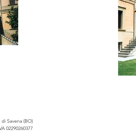
o di Savena (BO)
IVA 02290260377