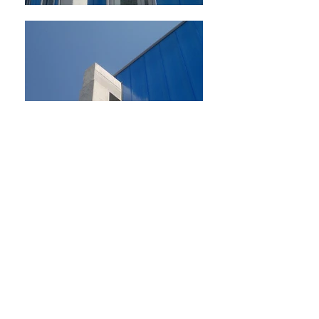
BACK
EFFEBI Srl Via Cicogna 24 S.Lazzaro di
Savena (BO)
info@effebicostruzioni.it
|