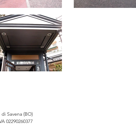
o di Savena (BO)
IVA 02290260377