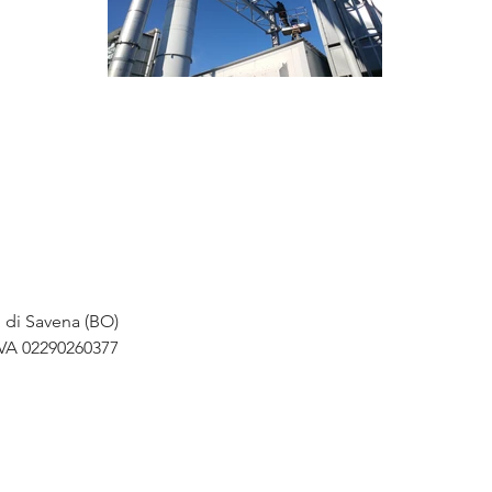
o di Savena (BO)
IVA 02290260377