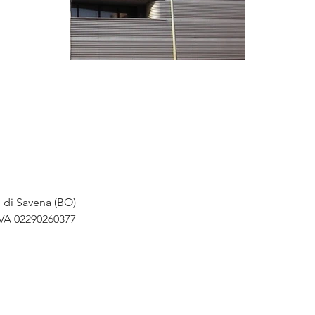
o di Savena (BO)
IVA 02290260377