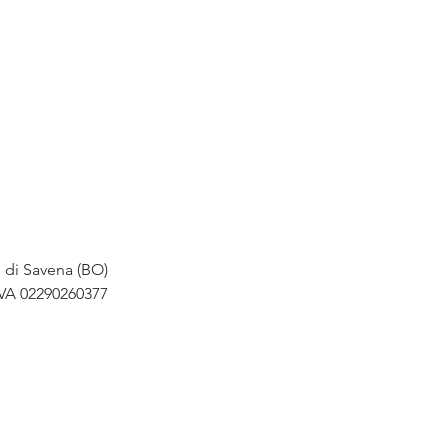
o di Savena (BO)
IVA 02290260377