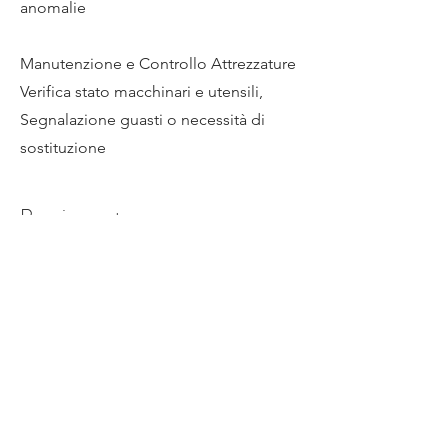
anomalie
Manutenzione e Controllo Attrezzature
Verifica stato macchinari e utensili,
Segnalazione guasti o necessità di
sostituzione
Requirements
Conoscenza lavorazioni metalliche
Capacità di saldatura certificata
Lettura disegni tecnici
Uso macchinari da officina
Buona resistenza fisica
Capacità di lavorare in quota
Precisione manuale
Affidabilità