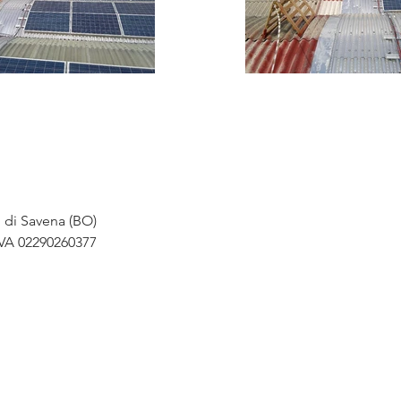
o di Savena (BO)
IVA 02290260377