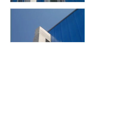
VOLVER
EFFEBI Srl Via Cicogna 24 S.Lazzaro di
Savena (BO)
info@effebicostruzioni.it
|