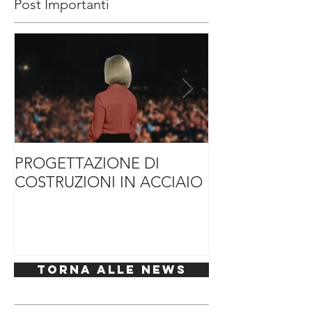
Post Importanti
PROGETTAZIONE DI
SOLUZIONI DI
COSTRUZIONI IN ACCIAIO
ACCIAIO PER
L’HOSPITALIT
Torna alle News