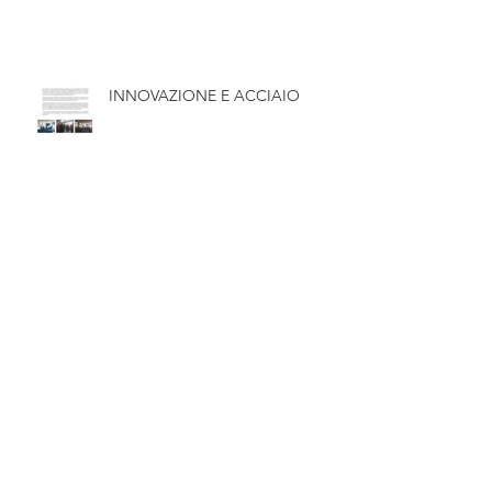
PROGETTAZIONE DI
COSTRUZIONI IN ACCIAIO
INNOVAZIONE E ACCIAIO
Archivi
o
gennaio 2026
ottobre 2025
ottobre 2023
settembre 2023
agosto 2022
ottobre 2019
settembre 2018