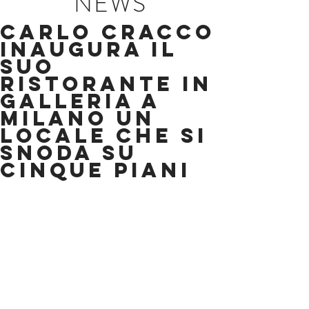
NEWS
Carlo Cracco
inaugura il
suo
ristorante in
Galleria a
Milano Un
locale che si
snoda su
cinque piani