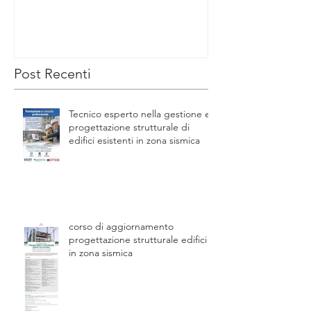
COSTRUZIONI IN ACCIAIO
ACCIAIO PER
L’HOSPITALIT
Post Recenti
Tecnico esperto nella gestione e
progettazione strutturale di
edifici esistenti in zona sismica
corso di aggiornamento
progettazione strutturale edifici
in zona sismica