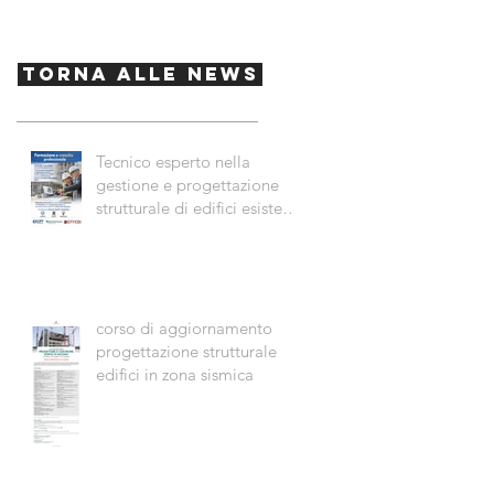
Torna alle News
Tecnico esperto nella
gestione e progettazione
strutturale di edifici esistenti
in zona sismica
corso di aggiornamento
progettazione strutturale
edifici in zona sismica